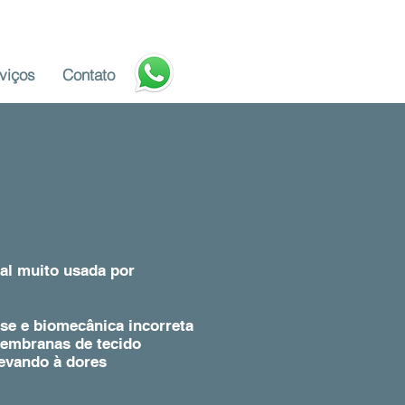
viços
Contato
al muito usada por
sse e biomecânica incorreta
membranas de tecido
levando à dores